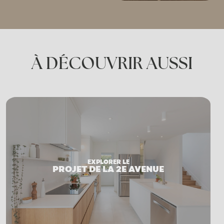
À DÉCOUVRIR AUSSI
EXPLORE
TÉMOI
LUCIE 
EXPLORER LE
PROJET DE LA 2E AVENUE