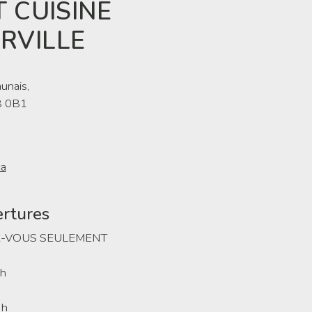
T CUISINE
RVILLE
unais,
B 0B1
ca
ertures
Z-VOUS SEULEMENT
 h
 h