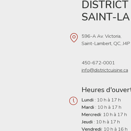
DISTRICT
SAINT-L
596-A Av. Victoria,
Saint-Lambert, QC, J4P
450-672-0001
info@districtcuisine.ca
Heures d'ouver
Lundi
: 10 h à 17 h
Mardi
: 10 h à 17 h
Mercredi
: 10 h à 17 h
Jeudi
: 10 h à 17 h
Vendredi
: 10 h à 16 h