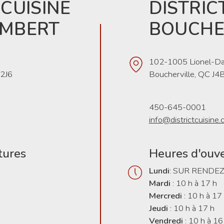
 CUISINE
DISTRIC
AMBERT
BOUCHE
102-1005 Lionel-Da
 2J6
Boucherville, QC J4
450-645-0001
info@districtcuisine.
tures
Heures d'ouv
Lundi
: SUR RENDE
Mardi
: 10 h à 17 h
Mercredi
: 10 h à 17
Jeudi
: 10 h à 17 h
Vendredi
: 10 h à 16