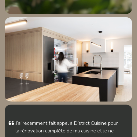
EXPLORER LE
PROJET ST-GEORGES
EXPLORER LE
PROJET RACINE
J’ai récemment fait appel à District Cuisine pour
la rénovation complète de ma cuisine et je ne