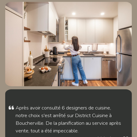
EXPLORER LE
PROJET LE FRANÇOIS
EXPLORER LE
PROJET WATSON
Après avoir consulté 6 designers de cuisine,
notre choix s'est arrêté sur District Cuisine à
Boucherville. De la planification au service après
vente, tout a été impeccable.